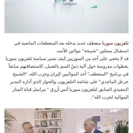
تلفزيون سوريا
منعطف جديد يدخله بعد المنعطفات الماضية في
استقبال ممثلين “شبيحة” موالين للأسد.
قد لا يخفى على أحد من السوريين كيف تسير سياسة تلفزيون سوريا
بخطوات مدروسة حول آلية دسّ السم بالعسل، كاستضافتهم سابقاً
في برنامج “المنعطف” أحد المواليين لإيران وحزب الله، “الشبيح
خزعل الماجدي” على شاشة التلفزيون، والحوار الذي أداره المدير
التنفيذي السابق لتلفزيون سوريا أنس أزرق ” مراسل قناة المنار
الموالية لحزب الله”.