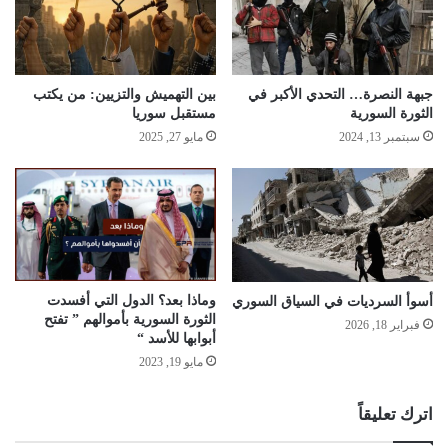
جبهة النصرة… التحدي الأكبر في
بين التهميش والتزيين: من يكتب
الثورة السورية
مستقبل سوريا
سبتمبر 13, 2024
مايو 27, 2025
وماذا بعد؟ الدول التي أفسدت
أسوأ السرديات في السياق السوري
الثورة السورية بأموالهم ” تفتح
فبراير 18, 2026
أبوابها للأسد “
مايو 19, 2023
اترك تعليقاً