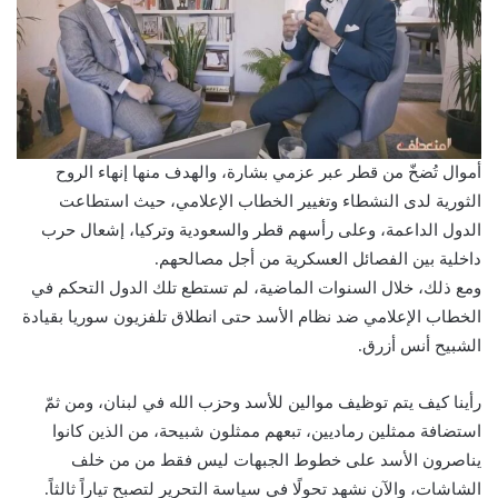
أموال تُضخّ من قطر عبر عزمي بشارة، والهدف منها إنهاء الروح
الثورية لدى النشطاء وتغيير الخطاب الإعلامي، حيث استطاعت
الدول الداعمة، وعلى رأسهم قطر والسعودية وتركيا، إشعال حرب
داخلية بين الفصائل العسكرية من أجل مصالحهم.
ومع ذلك، خلال السنوات الماضية، لم تستطع تلك الدول التحكم في
الخطاب الإعلامي ضد نظام الأسد حتى انطلاق تلفزيون سوريا بقيادة
الشبيح أنس أزرق.
رأينا كيف يتم توظيف موالين للأسد وحزب الله في لبنان، ومن ثمّ
استضافة ممثلين رماديين، تبعهم ممثلون شبيحة، من الذين كانوا
يناصرون الأسد على خطوط الجبهات ليس فقط من من خلف
الشاشات، والآن نشهد تحولًا في سياسة التحرير لتصبح تياراً ثالثاً.