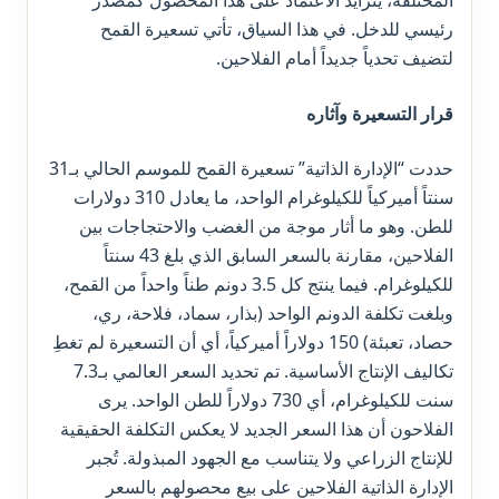
المختلفة، يتزايد الاعتماد على هذا المحصول كمصدر
رئيسي للدخل. في هذا السياق، تأتي تسعيرة القمح
لتضيف تحدياً جديداً أمام الفلاحين.
قرار التسعيرة وآثاره
حددت “الإدارة الذاتية” تسعيرة القمح للموسم الحالي بـ31
سنتاً أميركياً للكيلوغرام الواحد، ما يعادل 310 دولارات
للطن. وهو ما أثار موجة من الغضب والاحتجاجات بين
الفلاحين، مقارنة بالسعر السابق الذي بلغ 43 سنتاً
للكيلوغرام. فيما ينتج كل 3.5 دونم طناً واحداً من القمح،
وبلغت تكلفة الدونم الواحد (بذار، سماد، فلاحة، ري،
حصاد، تعبئة) 150 دولاراً أميركياً، أي أن التسعيرة لم تغطِ
تكاليف الإنتاج الأساسية. تم تحديد السعر العالمي بـ7.3
سنت للكيلوغرام، أي 730 دولاراً للطن الواحد. يرى
الفلاحون أن هذا السعر الجديد لا يعكس التكلفة الحقيقية
للإنتاج الزراعي ولا يتناسب مع الجهود المبذولة. تُجبر
الإدارة الذاتية الفلاحين على بيع محصولهم بالسعر