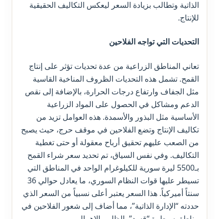
الذاتية وتطالب بزيادة السعر ليعكس التكاليف الحقيقية
للإنتاج.
التحديات التي تواجه الفلاحين
تعاني المناطق الزراعية من عدة تحديات تؤثر على إنتاج
القمح. تشمل هذه التحديات الظروف المناخية القاسية
مثل الجفاف وارتفاع درجات الحرارة، بالإضافة إلى نقص
الدعم ومشاكل في الحصول على المواد الزراعية
الأساسية مثل البذور والأسمدة. هذه العوامل تزيد من
تكاليف الإنتاج وتضع الفلاحين في موقف حرج، حيث يصبح
من الصعب عليهم تحقيق أرباح معقولة أو حتى تغطية
التكاليف. وفي نفس السياق، تم تحديد سعر شراء القمح
بـ5500 ليرة سورية للكيلوغرام الواحد في المناطق التي
تسيطر عليها قوات النظام السوري، ما يعادل حوالي 36
سنتاً أميركياً. هذا السعر يعتبر أعلى نسبياً من السعر الذي
حددته “الإدارة الذاتية”، مما أضاف إلى شعور الفلاحين في
مناطق سيطرة “قسد” بالظلم والإهمال.