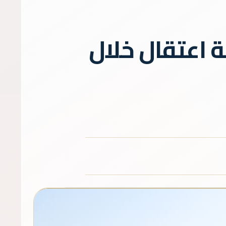
 من ألف مدني وتوثيق 2317 حالة اعتقال خلال