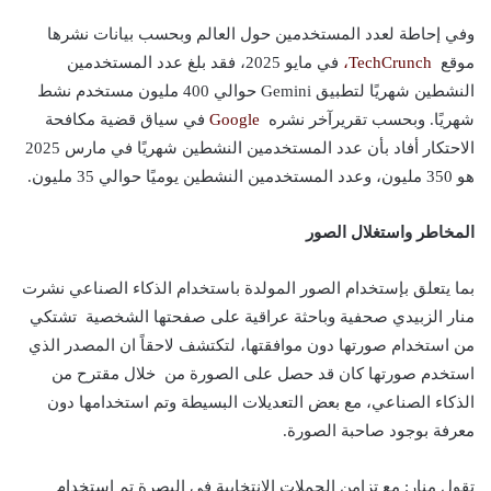
وفي إحاطة لعدد المستخدمين حول العالم وبحسب بيانات نشرها
موقع
TechCrunch،
في مايو 2025، فقد بلغ عدد المستخدمين
النشطين شهريًا لتطبيق Gemini حوالي 400 مليون مستخدم نشط
شهريًا. وبحسب تقريرآخر نشره
Google
في سياق قضية مكافحة
الاحتكار أفاد بأن عدد المستخدمين النشطين شهريًا في مارس 2025
هو 350 مليون، وعدد المستخدمين النشطين يوميًا حوالي 35 مليون.
المخاطر واستغلال الصور
بما يتعلق بإستخدام الصور المولدة باستخدام الذكاء الصناعي نشرت
منار الزبيدي صحفية وباحثة عراقية على صفحتها الشخصية تشتكي
من استخدام صورتها دون موافقتها، لتكتشف لاحقاً ان المصدر الذي
استخدم صورتها كان قد حصل على الصورة من خلال مقترح من
الذكاء الصناعي، مع بعض التعديلات البسيطة وتم استخدامها دون
معرفة بوجود صاحبة الصورة.
تقول منار: مع تزامن الحملات الانتخابية في البصرة تم استخدام