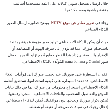
خلال ارسال تسجيل صوتي كدلالة على الثقة مستخدما أساليب
مقنعة وواقعية يصعب كشفها
وجاء في
تقرير
صادر
عن
موقع
NDTV
يوضح خطورة ارسال الصور
للذكاء الصناعي
حيث أن يمكن للذكاء الاصطناعي توليد صور مزيفة عميقة ومقنعة
باستخدام صورك، مما قد يؤدي إلى سرقة الهوية أو المضايقة أو
الإضرار بالسمعة. ويزداد هذا الخطر خطورةً مع تزايد التوجهات مثل
صور Gemini و nana banana المُولّدة بالذكاء الاصطناعي.
فقدان السيطرة على صورتك: عند تحميل صورك إلى مُولّدات الذكاء
الاصطناعي، قد تفقد السيطرة على كيفية استخدامها. تستطيع أنظمة
الذكاء الاصطناعي استخراج معلومات من صورك، بما في ذلك بيانات
الموقع والتفاصيل الشخصية والعلاقات الاجتماعية. بمجرد رقمنتها،
يُمكن تكرار صورتك وتعديلها دون موافقتك. يُمكن للذكاء الاصطناعي
إدخال وجهك في سياقات صريحة أو عنيفة أو مُضللة.