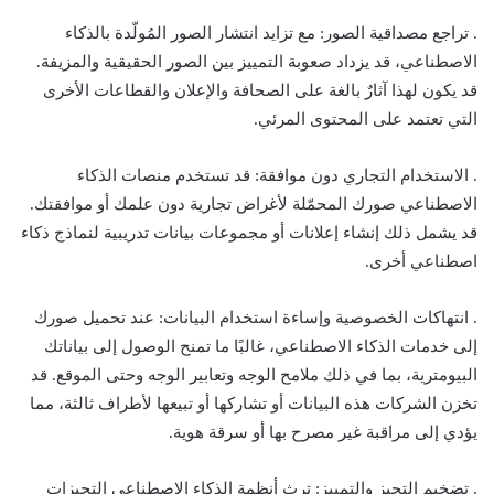
. تراجع مصداقية الصور: مع تزايد انتشار الصور المُولّدة بالذكاء
الاصطناعي، قد يزداد صعوبة التمييز بين الصور الحقيقية والمزيفة.
قد يكون لهذا آثارٌ بالغة على الصحافة والإعلان والقطاعات الأخرى
التي تعتمد على المحتوى المرئي.
. الاستخدام التجاري دون موافقة: قد تستخدم منصات الذكاء
الاصطناعي صورك المحمّلة لأغراض تجارية دون علمك أو موافقتك.
قد يشمل ذلك إنشاء إعلانات أو مجموعات بيانات تدريبية لنماذج ذكاء
اصطناعي أخرى.
. انتهاكات الخصوصية وإساءة استخدام البيانات: عند تحميل صورك
إلى خدمات الذكاء الاصطناعي، غالبًا ما تمنح الوصول إلى بياناتك
البيومترية، بما في ذلك ملامح الوجه وتعابير الوجه وحتى الموقع. قد
تخزن الشركات هذه البيانات أو تشاركها أو تبيعها لأطراف ثالثة، مما
يؤدي إلى مراقبة غير مصرح بها أو سرقة هوية.
. تضخيم التحيز والتمييز: ترث أنظمة الذكاء الاصطناعي التحيزات