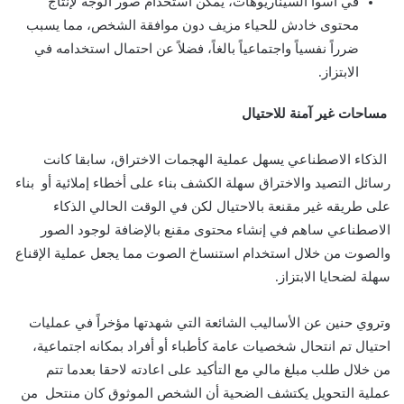
في أسوأ السيناريوهات، يمكن استخدام صور الوجه لإنتاج
محتوى خادش للحياء مزيف دون موافقة الشخص، مما يسبب
ضرراً نفسياً واجتماعياً بالغاً، فضلاً عن احتمال استخدامه في
الابتزاز.
مساحات غير آمنة للاحتيال
الذكاء الاصطناعي يسهل عملية الهجمات الاختراق، سابقا كانت
رسائل التصيد والاختراق سهلة الكشف بناء على أخطاء إملائية أو بناء
على طريقه غير مقنعة بالاحتيال لكن في الوقت الحالي الذكاء
الاصطناعي ساهم في إنشاء محتوى مقنع بالإضافة لوجود الصور
والصوت من خلال استخدام استنساخ الصوت مما يجعل عملية الإقناع
سهلة لضحايا الابتزاز.
وتروي حنين عن الأساليب الشائعة التي شهدتها مؤخراً في عمليات
احتيال تم انتحال شخصيات عامة كأطباء أو أفراد بمكانه اجتماعية،
من خلال طلب مبلغ مالي مع التأكيد على اعادته لاحقا بعدما تتم
عملية التحويل يكتشف الضحية أن الشخص الموثوق كان منتحل من