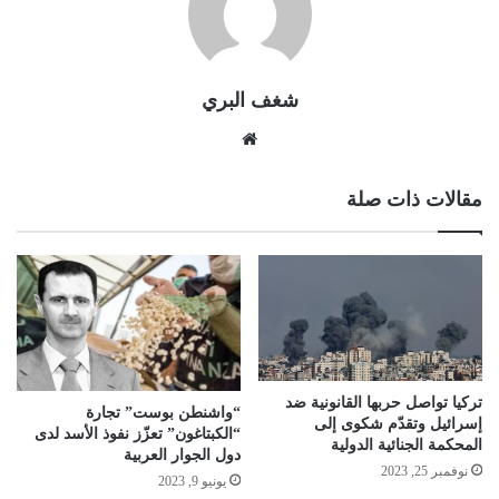
شغف البري
موقع
الويب
مقالات ذات صلة
تركيا تواصل حربها القانونية ضد
“واشنطن بوست” تجارة
إسرائيل وتقدّم شكوى إلى
“الكبتاغون” تعزّز نفوذ الأسد لدى
المحكمة الجنائية الدولية
دول الجوار العربية
نوفمبر 25, 2023
يونيو 9, 2023