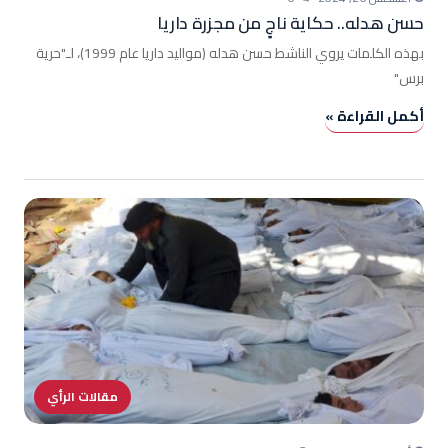
حسن هدله.. حكاية ناجٍ من مجزرة داريا
بهذه الكلمات يروي الناشط حسن هدله (مواليد داريا عام 1999)، لـ"حرية
برس"
أكمل القراءة »
مقالات الرأي