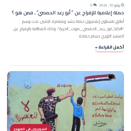
يوليو 10, 2024
0
حملة إعلامية للإفراج عن ” أبو رعد الحمصي”.. فمن هو ؟
أطلق ناشطون إعلاميون حملة حشد ومناصرة، الاثنين، تحت وسم
"#كلنا_ابو_رعد_الحمصي_صوت_الحرية"، وذلك للمطالبة بالإفراج عن
المنشد الثوري حسام حمادة
أكمل القراءة »
السوريون في المهجر