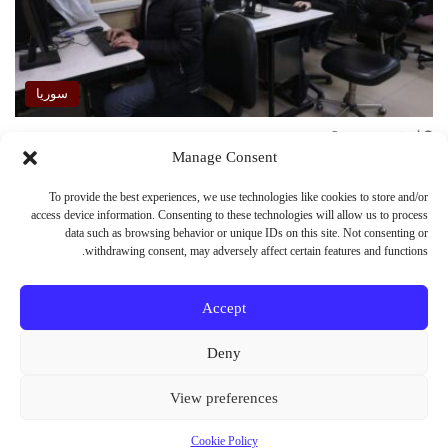
سوريا
أبريل 30, 2026
0
Manage Consent
في جامعة حلب.. طلاب يدرسون التجربة، ولا
يعيشونها
To provide the best experiences, we use technologies like cookies to store and/or
access device information. Consenting to these technologies will allow us to process
في جامعة حلب، لا يحتاج الطالب إلى آلة زمن ليعود سنوات إلى الوراء،
data such as browsing behavior or unique IDs on this site. Not consenting or
يكفي أن يدخل مخبراً عملياً في إحدى…
withdrawing consent, may adversely affect certain features and functions.
أكمل القراءة »
Accept
Deny
© حقوق النشر 2026، جميع الحقوق محفوظة
View preferences
فيسبوك
X
يوتيوب
انستقرام
Vediograph
Cookie Policy