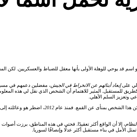
و اسم قد يوحي للوهلة الأولى بأنها معقل للضباط والعسكريين. لكن المف
الي على
إبعاد أبنائهم عن الانخراط في الجيش
، مفضلين دعمهم في مسيرت
م كطريق للمستقبل. المثير للاهتمام أن الشخص الذي نقل لي هذه المعلو
عي وتعزيز السلم الأهلي.
يكن هذا الشخص بمنأى عن القمع. فمنذ عام
2012
، اضطر هو وعائلته إلى
لنظام
، إلا أن الواقع أكثر تعقيدًا. فحتى في هذه المناطق، برزت أصو
تمثل الأمل في بناء مستقبل أكثر عدلًا وإنصافًا لسوريا.