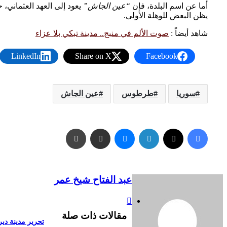
أما عن اسم البلدة، فإن
“عين الجاش”
يعود إلى العهد العثماني،
يظن البعض للوهلة الأولى.
شاهد أيضاً :
صوت الألم في منبج.. مدينة تبكي بلا عزاء
LinkedIn
Share on X
Facebook
سوريا
طرطوس
عين الجاش
فيسبوك
X
لينكدإن
ماسنجر
مشاركة عبر البريد
طباعة
عبد الفتاح شيخ عمر
موقع
الويب
مقالات ذات صلة
تحرير مدينة دير