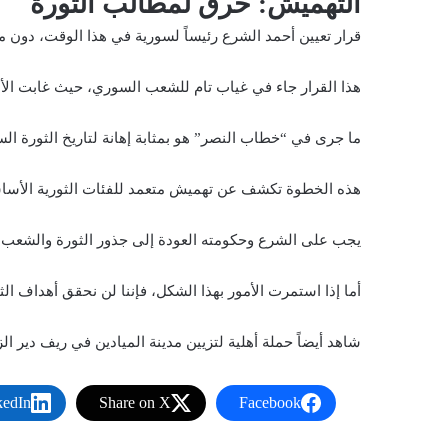
التهميش: خرق لمطالب الثورة
قرار تعيين أحمد الشرع رئيساً لسورية في هذا الوقت، دون 
هذا القرار جاء في غياب تام للشعب السوري، حيث غابت الأصوا
ما جرى في “خطاب النصر” هو بمثابة إهانة لتاريخ الثورة ال
هذه الخطوة تكشف عن تهميش متعمد للفئات الثورية الأساسي
يجب على الشرع وحكومته العودة إلى جذور الثورة والشعب، 
أما إذا استمرت الأمور بهذا الشكل، فإننا لن نحقق أهداف الث
شاهد أيضاً
حملة أهلية لتزيين مدينة الميادين في ريف دير الز
kedIn
Share on X
Facebook