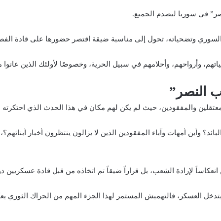
نصر” في
سوريا
ليصدم الجميع.
لسوري وتضحياته، تحول إلى مناسبة ضيقة اقتصر حضورها على قادة الفصا
 حياتهم، وأرواحهم، وأحلامهم في سبيل الحرية، وخصوصًا لأولئك الذين عانوا
 النصر”
عتقلين والمفقودين، حيث لم يكن لهم مكان في هذا الحدث الذي احتكرته ا
ئد؟ وأين أمهات وآباء المفقودين الذين لا يزالون ينتظرون أخبار أبنائهم؟
 انعكاساً لإرادة الشعب، بل قراراً ضيقاً تم اتخاذه من قبل قادة عسكريين د
ن يتدخل العسكر، فالتهميش المستمر لهذا الجزء المهم من الحراك الثوري ي